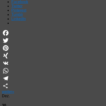
Facebook
Twitter
Pinterest
Tumblr
LinkedIn
Facebook
Twitter
Pinterest
XING
VK
WhatsApp
Telegram
weiter
»
Teilen
Dez.
30