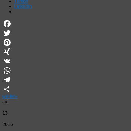
Tumblr
LinkedIn
Facebook
Twitter
Pinterest
XING
VK
WhatsApp
Telegram
weiter
»
Teilen
Juli
13
2016