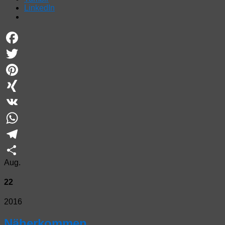
LinkedIn
Facebook
Twitter
Pinterest
XING
VK
WhatsApp
Telegram
Aug.
Teilen
22
2016
Näherkommen