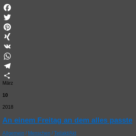
Facebook
Twitter
Pinterest
XING
VK
WhatsApp
Telegram
März
Teilen
10
2018
An einem Freitag an dem alles passte
Allgemein
/
Menschen
/
Teilakt/Akt