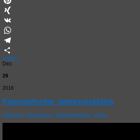
Twitter
Pinterest
XING
VK
WhatsApp
Telegram
weiter
»
Teilen
Dez.
29
2016
Fotografischer Jahresrückblick
Allgemein
/
Menschen
/
Streetfotografie
/
Video