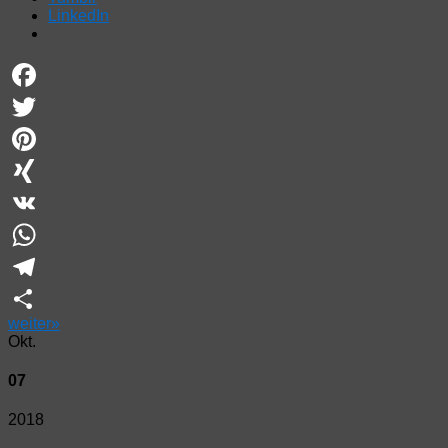
LinkedIn
Facebook
Twitter
Pinterest
XING
VK
WhatsApp
Telegram
weiter
»
Teilen
Okt.
07
2018