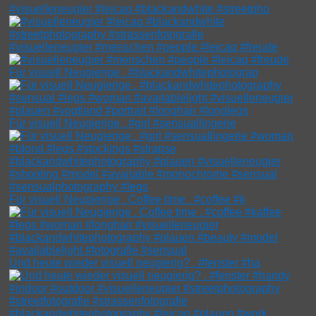
#visuelleneugier #leicaq #blackandwhite #streetpho
#visuelleneugier #menschen #people #leicaq #freude
Für visuell Neugierige . #blackandwhitephotograp
Für visuell Neugierige . #girl #sensuallingerie
Für visuell Neugierige . Coffee time . #coffee #k
Und heute wieder visuell neugierig? . #fenster #ha