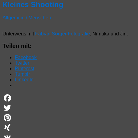
Kleines Shooting
Allgemein
/
Menschen
Unterwegs mit
Fabian Sorger Fotografie
, Nimuka und Jiri.
Teilen mit:
Facebook
Twitter
Pinterest
Tumblr
LinkedIn
Facebook
Twitter
Pinterest
XING