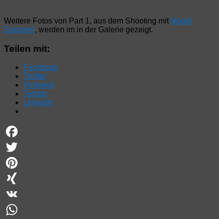
Weitere Fotos von Part 1, aus dem Shooting mit
Model
Sanctum
, werden im in der Galerie gezeigt.
Teilen mit:
Facebook
Twitter
Pinterest
Tumblr
LinkedIn
Facebook
Twitter
Pinterest
XING
VK