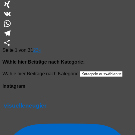
Pinterest
XING
VK
WhatsApp
Telegram
Seite 1 von 3
1
2
3
»
Teilen
Wähle hier Beiträge nach Kategorie:
Wähle hier Beiträge nach Kategorie:
Instagram
visuelleneugier