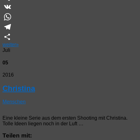
XING
VK
WhatsApp
Telegram
weiter
»
Teilen
Juli
05
2016
Christina
Menschen
Eine kleine Serie aus dem ersten Shooting mit Christina.
Tolle Ideen liegen noch in der Luft …
Teilen mit: