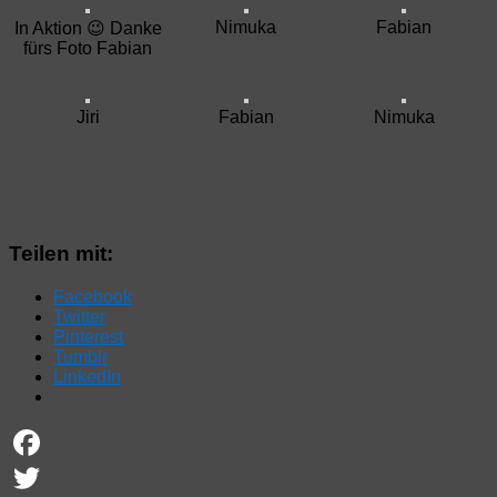
Nimuka
Fabian
In Aktion 😉 Danke
fürs Foto Fabian
Jiri
Fabian
Nimuka
Teilen mit:
Facebook
Twitter
Pinterest
Tumblr
LinkedIn
Facebook