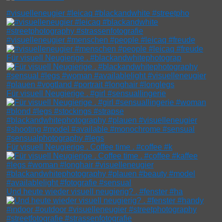
#visuelleneugier #leicaq #blackandwhite #streetpho
#visuelleneugier #menschen #people #leicaq #freude
Für visuell Neugierige . #blackandwhitephotograp
Für visuell Neugierige . #girl #sensuallingerie
Für visuell Neugierige . Coffee time . #coffee #k
Und heute wieder visuell neugierig? . #fenster #ha