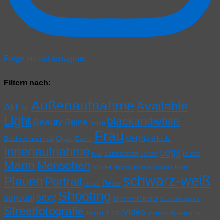
Folge mir auf Instagram
Filtern nach:
Außenaufnahme
Available
Akt
Art
Light
blackandwhite
Beauty
Beine
Berlin
Frau
Girl
Businessportrait
Cigar
Event
HighHeels
Innenaufnahme
Legs
Landschaft
leicaq
Leben
Kind
Mann
Menschen
Model
Paar
Nachtaufnahme
Outdoor
schwarz-weiß
Plauen
Portrait
Reise
Regen
Shooting
sexy
sensual
Strassenkünstler
Straßenfotografie
Streetfotografie
Video
Tiere
Teilakt
Visuelle-Neugier.de