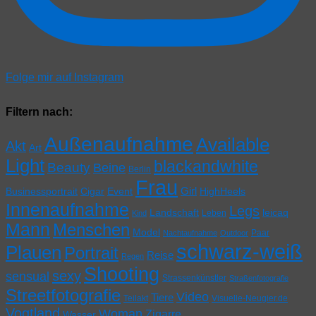
Folge mir auf Instagram
Filtern nach:
Außenaufnahme
Available
Akt
Art
Light
blackandwhite
Beauty
Beine
Berlin
Frau
Girl
Businessportrait
Cigar
Event
HighHeels
Innenaufnahme
Legs
Landschaft
leicaq
Leben
Kind
Mann
Menschen
Model
Paar
Nachtaufnahme
Outdoor
schwarz-weiß
Plauen
Portrait
Reise
Regen
Shooting
sexy
sensual
Strassenkünstler
Straßenfotografie
Streetfotografie
Video
Tiere
Teilakt
Visuelle-Neugier.de
Vogtland
Woman
Zigarre
Wasser