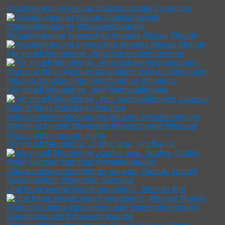
#visuelleneugier #leicaq #blackandwhite #streetpho
#visuelleneugier #menschen #people #leicaq #freude
Für visuell Neugierige . #blackandwhitephotograp
Für visuell Neugierige . #girl #sensuallingerie
Für visuell Neugierige . Coffee time . #coffee #k
Und heute wieder visuell neugierig? . #fenster #ha