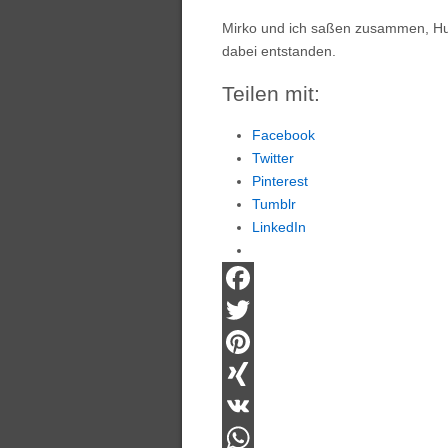
Mirko und ich saßen zusammen, Hut
dabei entstanden.
Teilen mit:
Facebook
Twitter
Pinterest
Tumblr
LinkedIn
Facebook
Twitter
Pinterest
XING
VK