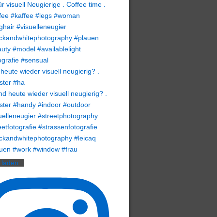
heute wieder visuell neugierig? .
ster #ha
laden...