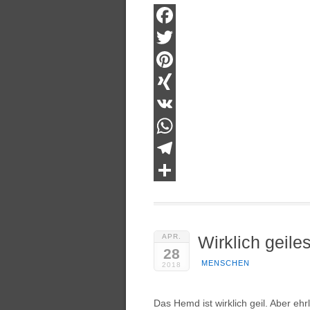
Facebook
Twitter
Pinterest
XING
VK
WhatsApp
Telegram
Teilen
APR.
Wirklich geil
28
MENSCHEN
2018
Das Hemd ist wirklich geil. Aber ehrl