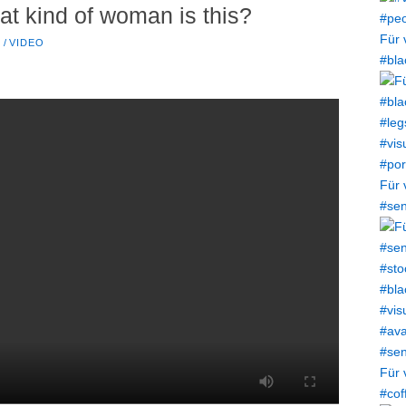
t kind of woman is this?
Für 
T
/
VIDEO
#bla
Für 
#sen
Für 
#cof