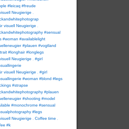
visuell Neugierige .
ckandwhitephotograp
visuell Neugierige . #girl
suallingerie
visuell Neugierige . Coffee time .
fee #k