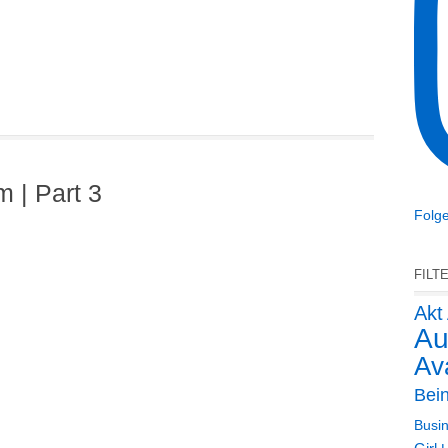
 | Part 3
Folge
T
FILT
Akt
Au
Ava
Bei
Busin