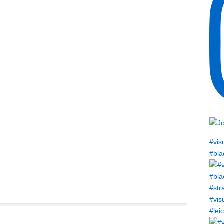
#vis
#bla
#vis
#lei