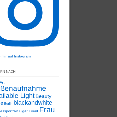
 mir auf Instagram
ERN NACH:
Art
ßenaufnahme
ilable Light
Beauty
blackandwhite
ne
Berlin
Frau
essportrait
Cigar
Event