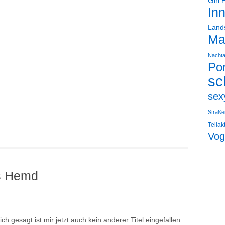
Girl
In
Land
Ma
Nacht
Por
sc
sex
Straße
Teilak
Vog
es Hemd
ich gesagt ist mir jetzt auch kein anderer Titel eingefallen.