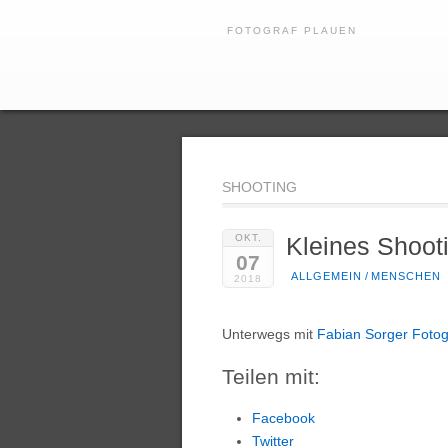
FOTOGRAF PLAUEN
SHOOTING
OKT.
Kleines Shoot
07
ALLGEMEIN
/
MENSCHEN
2018
Unterwegs mit
Fabian Sorger Fotog
Teilen mit:
Facebook
Twitter