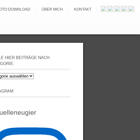
OTO DOWNLOAD
ÜBER MICH
KONTAKT
E HIER BEITRÄGE NACH
GORIE:
e
äge
TAGRAM
orie:
uelleneugier