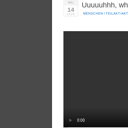
MAI
Uuuuuhhh, wha
14
MENSCHEN
/
TEILAKT/AK
2018