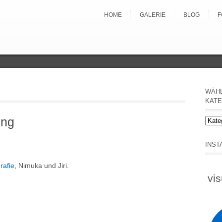
HOME
GALERIE
BLOG
F
WÄHL
KATE
ing
Wähl
hier
Beitr
INS
nach
Kateg
rafie
, Nimuka und Jiri.
vis