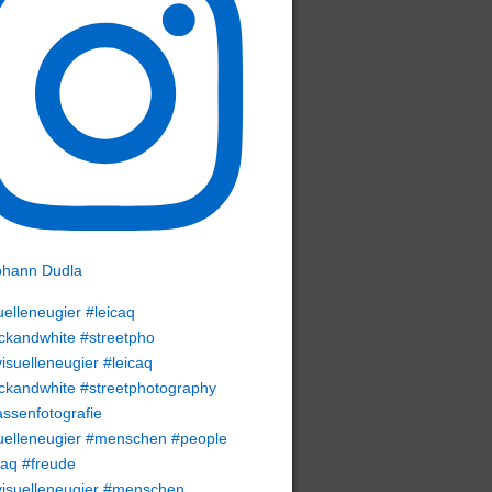
uelleneugier #leicaq
ckandwhite #streetpho
uelleneugier #menschen #people
caq #freude