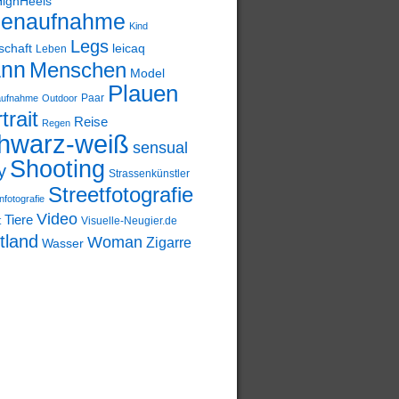
HighHeels
nenaufnahme
Kind
Legs
schaft
leicaq
Leben
nn
Menschen
Model
Plauen
Paar
aufnahme
Outdoor
trait
Reise
Regen
hwarz-weiß
sensual
Shooting
y
Strassenkünstler
Streetfotografie
nfotografie
Video
Tiere
t
Visuelle-Neugier.de
tland
Woman
Zigarre
Wasser