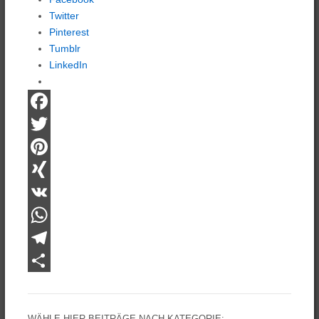
Twitter
Pinterest
Tumblr
LinkedIn
Facebook
Twitter
Pinterest
XING
VK
WhatsApp
Telegram
Teilen
WÄHLE HIER BEITRÄGE NACH KATEGORIE: