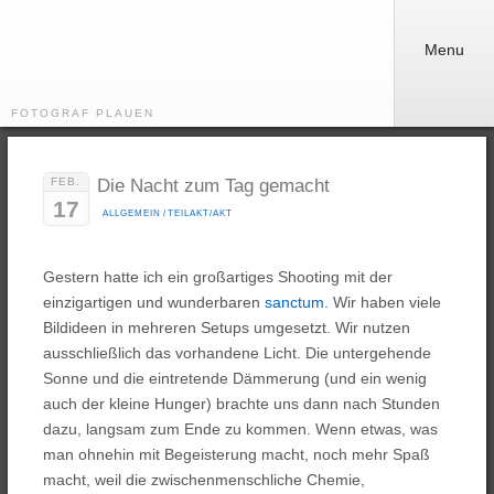
Menu
FOTOGRAF PLAUEN
FEB.
Die Nacht zum Tag gemacht
17
ALLGEMEIN
/
TEILAKT/AKT
Gestern hatte ich ein großartiges Shooting mit der
einzigartigen und wunderbaren
sanctum.
Wir haben viele
Bildideen in mehreren Setups umgesetzt. Wir nutzen
ausschließlich das vorhandene Licht. Die untergehende
Sonne und die eintretende Dämmerung (und ein wenig
auch der kleine Hunger) brachte uns dann nach Stunden
dazu, langsam zum Ende zu kommen. Wenn etwas, was
man ohnehin mit Begeisterung macht, noch mehr Spaß
macht, weil die zwischenmenschliche Chemie,