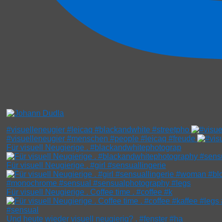
#visuelleneugier #leicaq #blackandwhite #streetpho
#visuelleneugier #menschen #people #leicaq #freude
Für visuell Neugierige . #blackandwhitephotograp
Für visuell Neugierige . #girl #sensuallingerie
Für visuell Neugierige . Coffee time . #coffee #k
Und heute wieder visuell neugierig? . #fenster #ha