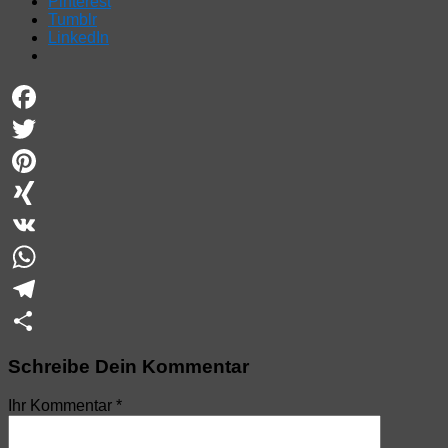
Pinterest
Tumblr
LinkedIn
Facebook
Twitter
Pinterest
XING
VK
WhatsApp
Telegram
Teilen
Schreibe Dein Kommentar
Ihr Kommentar
*