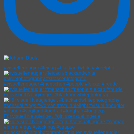
#visuelleneugier #leicaq #blackandwhite #streetpho
#visuelleneugier #menschen #people #leicaq #freude
Für visuell Neugierige . #blackandwhitephotograp
Für visuell Neugierige . #girl #sensuallingerie