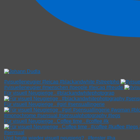
#visuelleneugier #leicaq #blackandwhite #streetpho
#visuelleneugier #menschen #people #leicaq #freude
Für visuell Neugierige . #blackandwhitephotograp
Für visuell Neugierige . #girl #sensuallingerie
Für visuell Neugierige . Coffee time . #coffee #k
Und heute wieder visuell neugierig? . #fenster #ha