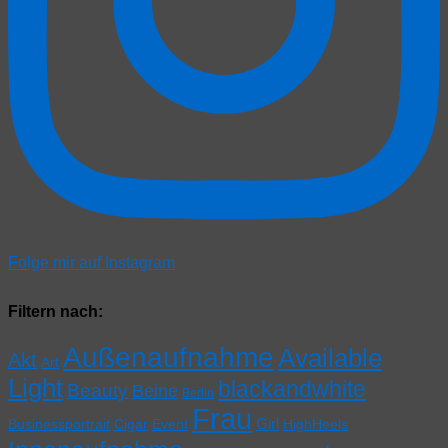
Folge mir auf Instagram
Filtern nach:
Außenaufnahme
Available
Akt
Art
Light
blackandwhite
Beauty
Beine
Berlin
Frau
Girl
Businessportrait
Cigar
Event
HighHeels