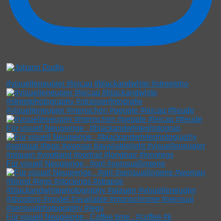
#visuelleneugier #leicaq #blackandwhite #streetpho
#visuelleneugier #menschen #people #leicaq #freude
Für visuell Neugierige . #blackandwhitephotograp
Für visuell Neugierige . #girl #sensuallingerie
Für visuell Neugierige . Coffee time . #coffee #k