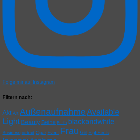
Folge mir auf Instagram
Filtern nach:
Außenaufnahme
Available
Akt
Art
Light
blackandwhite
Beauty
Beine
Berlin
Frau
Girl
Businessportrait
Cigar
Event
HighHeels