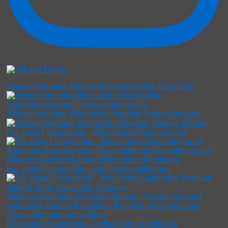
#visuelleneugier #leicaq #blackandwhite #streetpho
#visuelleneugier #menschen #people #leicaq #freude
Für visuell Neugierige . #blackandwhitephotograp
Für visuell Neugierige . #girl #sensuallingerie
Für visuell Neugierige . Coffee time . #coffee #k