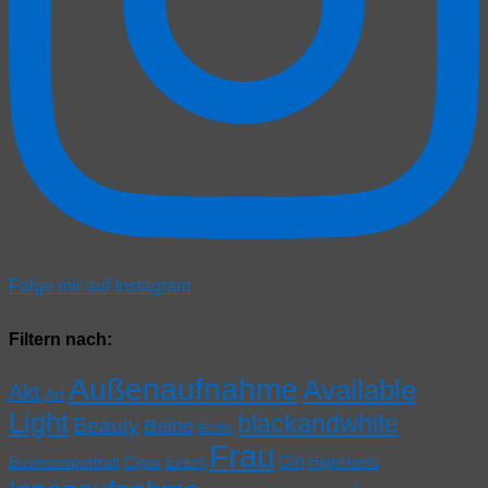
Folge mir auf Instagram
Filtern nach:
Außenaufnahme
Available
Akt
Art
Light
blackandwhite
Beauty
Beine
Berlin
Frau
Girl
Businessportrait
Cigar
Event
HighHeels