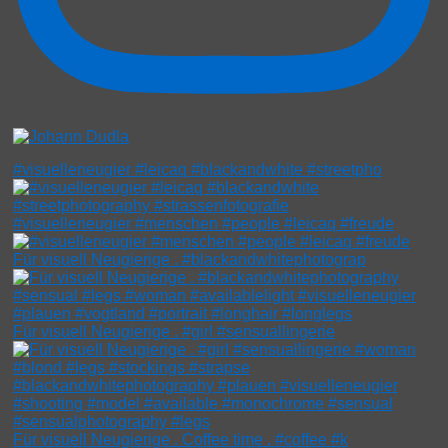
#visuelleneugier #leicaq #blackandwhite #streetpho
#visuelleneugier #menschen #people #leicaq #freude
Für visuell Neugierige . #blackandwhitephotograp
Für visuell Neugierige . #girl #sensuallingerie
Für visuell Neugierige . Coffee time . #coffee #k