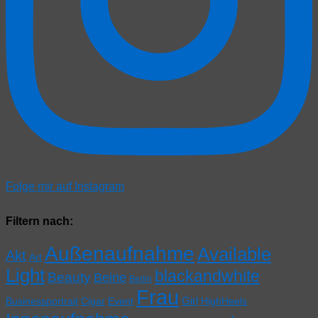
Folge mir auf Instagram
Filtern nach:
Außenaufnahme
Available
Akt
Art
Light
blackandwhite
Beauty
Beine
Berlin
Frau
Girl
Businessportrait
Cigar
Event
HighHeels