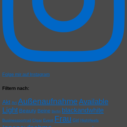
Folge mir auf Instagram
Filtern nach:
Außenaufnahme
Available
Akt
Art
Light
blackandwhite
Beauty
Beine
Berlin
Frau
Girl
Businessportrait
Cigar
Event
HighHeels