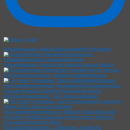
#visuelleneugier #leicaq #blackandwhite #streetpho
#visuelleneugier #menschen #people #leicaq #freude
Für visuell Neugierige . #blackandwhitephotograp
Für visuell Neugierige . #girl #sensuallingerie
Für visuell Neugierige . Coffee time . #coffee #k