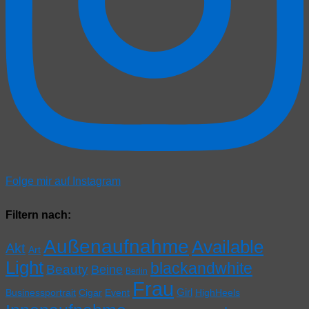
Folge mir auf Instagram
Filtern nach:
Außenaufnahme
Available
Akt
Art
Light
blackandwhite
Beauty
Beine
Berlin
Frau
Girl
Businessportrait
Cigar
Event
HighHeels