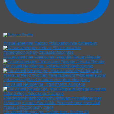
#visuelleneugier #leicaq #blackandwhite #streetpho
#visuelleneugier #menschen #people #leicaq #freude
Für visuell Neugierige . #blackandwhitephotograp
Für visuell Neugierige . #girl #sensuallingerie
Für visuell Neugierige . Coffee time . #coffee #k