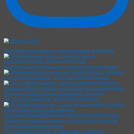
#visuelleneugier #leicaq #blackandwhite #streetpho
#visuelleneugier #menschen #people #leicaq #freude
Für visuell Neugierige . #blackandwhitephotograp
Für visuell Neugierige . #girl #sensuallingerie
Für visuell Neugierige . Coffee time . #coffee #k