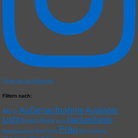
Folge mir auf Instagram
Filtern nach:
Außenaufnahme
Available
Akt
Art
Light
blackandwhite
Beauty
Beine
Berlin
Frau
Girl
Businessportrait
Cigar
Event
HighHeels