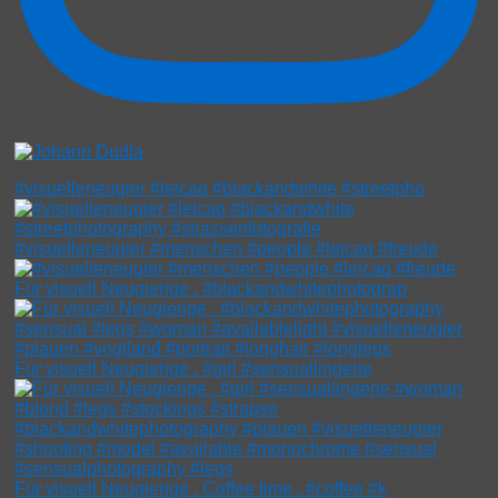
#visuelleneugier #leicaq #blackandwhite #streetpho
#visuelleneugier #menschen #people #leicaq #freude
Für visuell Neugierige . #blackandwhitephotograp
Für visuell Neugierige . #girl #sensuallingerie
Für visuell Neugierige . Coffee time . #coffee #k