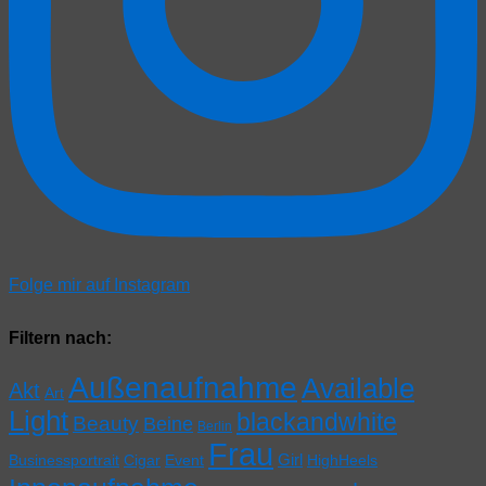
Folge mir auf Instagram
Filtern nach:
Außenaufnahme
Available
Akt
Art
Light
blackandwhite
Beauty
Beine
Berlin
Frau
Girl
Businessportrait
Cigar
Event
HighHeels