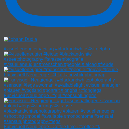
#visuelleneugier #leicaq #blackandwhite #streetpho
#visuelleneugier #menschen #people #leicaq #freude
Für visuell Neugierige . #blackandwhitephotograp
Für visuell Neugierige . #girl #sensuallingerie
Für visuell Neugierige . Coffee time . #coffee #k