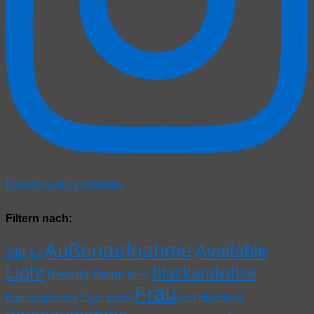
Folge mir auf Instagram
Filtern nach:
Außenaufnahme
Available
Akt
Art
Light
blackandwhite
Beauty
Beine
Berlin
Frau
Girl
Businessportrait
Cigar
Event
HighHeels