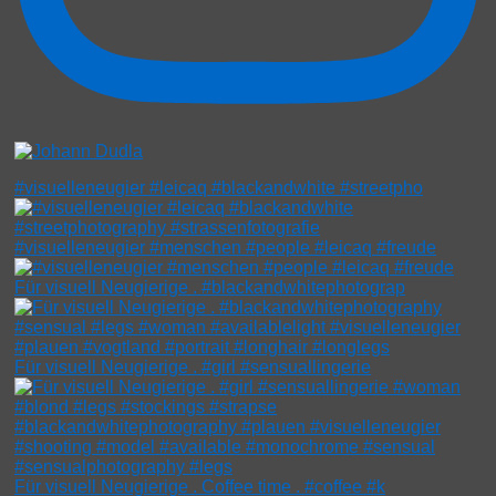
#visuelleneugier #leicaq #blackandwhite #streetpho
#visuelleneugier #menschen #people #leicaq #freude
Für visuell Neugierige . #blackandwhitephotograp
Für visuell Neugierige . #girl #sensuallingerie
Für visuell Neugierige . Coffee time . #coffee #k