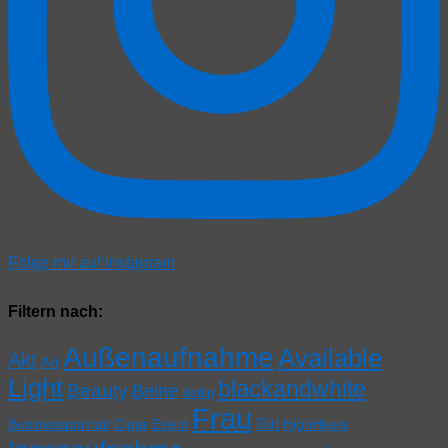
Folge mir auf Instagram
Filtern nach:
Außenaufnahme
Available
Akt
Art
Light
blackandwhite
Beauty
Beine
Berlin
Frau
Girl
Businessportrait
Cigar
Event
HighHeels