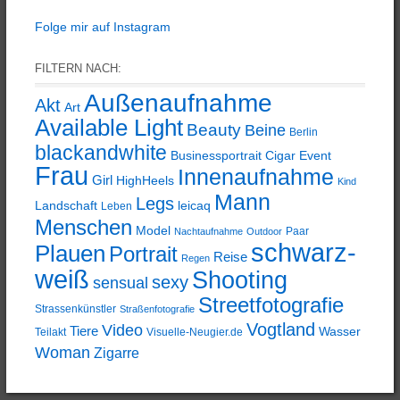
Folge mir auf Instagram
FILTERN NACH:
Außenaufnahme
Akt
Art
Available Light
Beauty
Beine
Berlin
blackandwhite
Businessportrait
Cigar
Event
Frau
Innenaufnahme
Girl
HighHeels
Kind
Mann
Legs
Landschaft
leicaq
Leben
Menschen
Model
Paar
Nachtaufnahme
Outdoor
schwarz-
Plauen
Portrait
Reise
Regen
weiß
Shooting
sexy
sensual
Streetfotografie
Strassenkünstler
Straßenfotografie
Vogtland
Video
Tiere
Wasser
Teilakt
Visuelle-Neugier.de
Woman
Zigarre