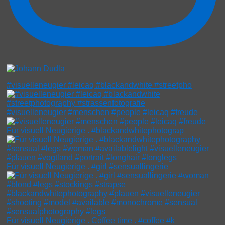
#visuelleneugier #leicaq #blackandwhite #streetpho
#visuelleneugier #menschen #people #leicaq #freude
Für visuell Neugierige . #blackandwhitephotograp
Für visuell Neugierige . #girl #sensuallingerie
Für visuell Neugierige . Coffee time . #coffee #k