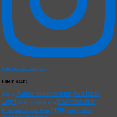
Folge mir auf Instagram
Filtern nach:
Außenaufnahme
Available
Akt
Art
Light
blackandwhite
Beauty
Beine
Berlin
Frau
Girl
Businessportrait
Cigar
Event
HighHeels