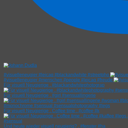
#visuelleneugier #leicaq #blackandwhite #streetpho
#visuelleneugier #menschen #people #leicaq #freude
Für visuell Neugierige . #blackandwhitephotograp
Für visuell Neugierige . #girl #sensuallingerie
Für visuell Neugierige . Coffee time . #coffee #k
Und heute wieder visuell neugierig? . #fenster #ha