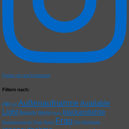
Folge mir auf Instagram
Filtern nach:
Außenaufnahme
Available
Akt
Art
Light
blackandwhite
Beauty
Beine
Berlin
Frau
Girl
Businessportrait
Cigar
Event
HighHeels