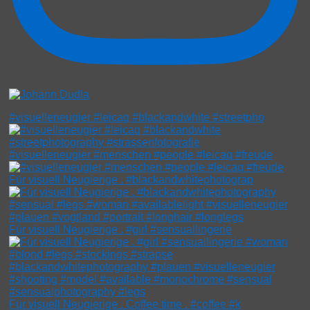
#visuelleneugier #leicaq #blackandwhite #streetpho
#visuelleneugier #menschen #people #leicaq #freude
Für visuell Neugierige . #blackandwhitephotograp
Für visuell Neugierige . #girl #sensuallingerie
Für visuell Neugierige . Coffee time . #coffee #k