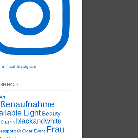
 mir auf Instagram
ERN NACH:
Art
ßenaufnahme
ilable Light
Beauty
blackandwhite
ne
Berlin
Frau
essportrait
Cigar
Event