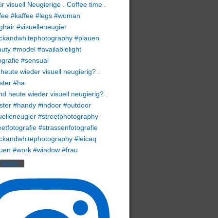
heute wieder visuell neugierig? .
ster #ha
laden...