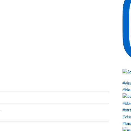
#vis
#bla
r
#vis
#lei