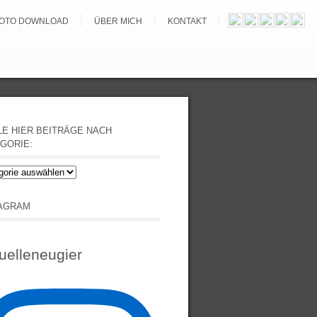
OTO DOWNLOAD
ÜBER MICH
KONTAKT
E HIER BEITRÄGE NACH
GORIE:
e
äge
TAGRAM
orie:
uelleneugier