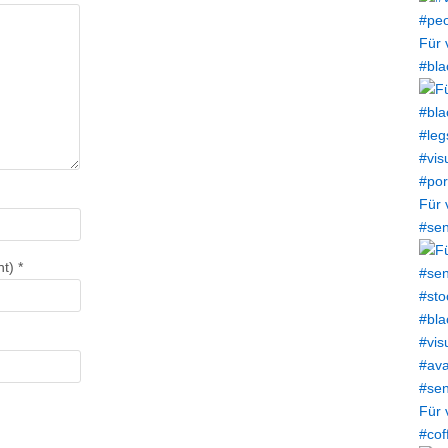
Für 
#bla
Für 
#sen
ht)
*
Für 
#cof