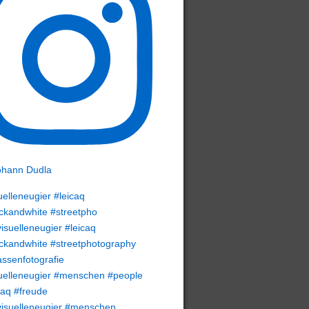
uelleneugier #leicaq
ckandwhite #streetpho
uelleneugier #menschen #people
caq #freude