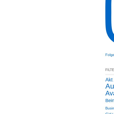
Folge
FILT
Akt
Au
Ava
Bei
Busin