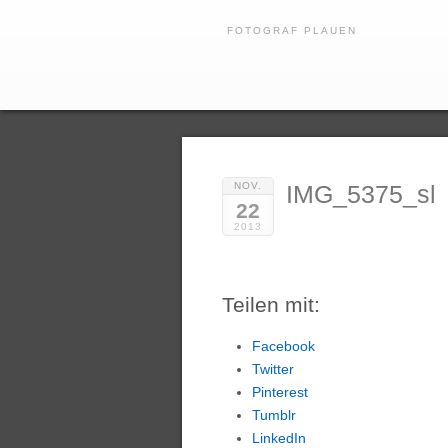
FOTOGRAF PLAUEN
NOV.
IMG_5375_sl
22
2013
Teilen mit:
Facebook
Twitter
Pinterest
Tumblr
LinkedIn