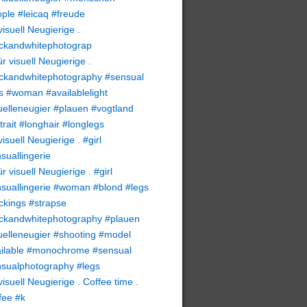
visuell Neugierige .
ckandwhitephotograp
visuell Neugierige . #girl
suallingerie
visuell Neugierige . Coffee time .
fee #k