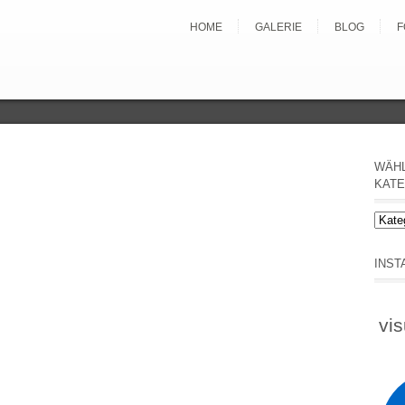
HOME
GALERIE
BLOG
F
WÄHL
KATE
Wähl
hier
Beitr
INS
nach
Kateg
vis