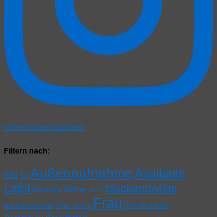
Folge mir auf Instagram
Filtern nach:
Außenaufnahme
Available
Akt
Art
Light
blackandwhite
Beauty
Beine
Berlin
Frau
Girl
Businessportrait
Cigar
Event
HighHeels