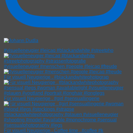
#visuelleneugier #leicaq #blackandwhite #streetpho
#visuelleneugier #menschen #people #leicaq #freude
Für visuell Neugierige . #blackandwhitephotograp
Für visuell Neugierige . #girl #sensuallingerie
Für visuell Neugierige . Coffee time . #coffee #k