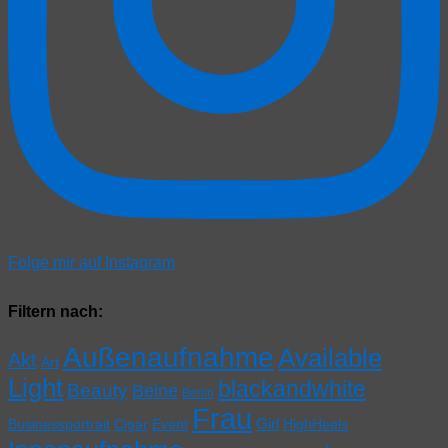
Folge mir auf Instagram
Filtern nach:
Außenaufnahme
Available
Akt
Art
Light
blackandwhite
Beauty
Beine
Berlin
Frau
Girl
Businessportrait
Cigar
Event
HighHeels