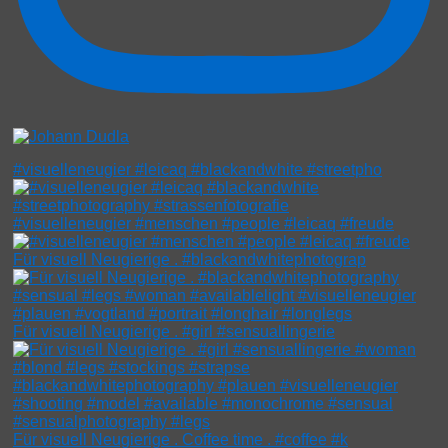
#visuelleneugier #leicaq #blackandwhite #streetpho
#visuelleneugier #menschen #people #leicaq #freude
Für visuell Neugierige . #blackandwhitephotograp
Für visuell Neugierige . #girl #sensuallingerie
Für visuell Neugierige . Coffee time . #coffee #k