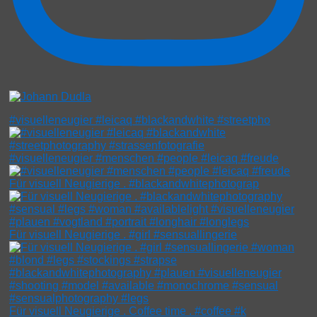
#visuelleneugier #leicaq #blackandwhite #streetpho
#visuelleneugier #menschen #people #leicaq #freude
Für visuell Neugierige . #blackandwhitephotograp
Für visuell Neugierige . #girl #sensuallingerie
Für visuell Neugierige . Coffee time . #coffee #k