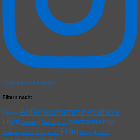
Folge mir auf Instagram
Filtern nach:
Außenaufnahme
Available
Akt
Art
Light
blackandwhite
Beauty
Beine
Berlin
Frau
Girl
Businessportrait
Cigar
Event
HighHeels