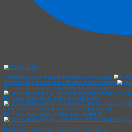
#visuelleneugier #leicaq #blackandwhite #streetpho
#visuelleneugier #menschen #people #leicaq #freude
Für visuell Neugierige . #blackandwhitephotograp
Für visuell Neugierige . #girl #sensuallingerie
Für visuell Neugierige . Coffee time . #coffee #k
Und heute wieder visuell neugierig? . #fenster #ha