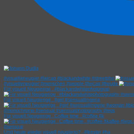
#visuelleneugier #leicaq #blackandwhite #streetpho
#visuelleneugier #menschen #people #leicaq #freude
Für visuell Neugierige . #blackandwhitephotograp
Für visuell Neugierige . #girl #sensuallingerie
Für visuell Neugierige . Coffee time . #coffee #k
Und heute wieder visuell neugierig? . #fenster #ha