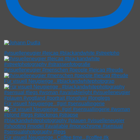
#visuelleneugier #leicaq #blackandwhite #streetpho
#visuelleneugier #menschen #people #leicaq #freude
Für visuell Neugierige . #blackandwhitephotograp
Für visuell Neugierige . #girl #sensuallingerie
Für visuell Neugierige . Coffee time . #coffee #k