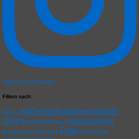
Folge mir auf Instagram
Filtern nach:
Außenaufnahme
Available
Akt
Art
Light
blackandwhite
Beauty
Beine
Berlin
Frau
Girl
Businessportrait
Cigar
Event
HighHeels