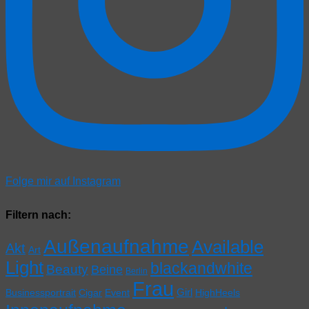
Folge mir auf Instagram
Filtern nach:
Außenaufnahme
Available
Akt
Art
Light
blackandwhite
Beauty
Beine
Berlin
Frau
Girl
Businessportrait
Cigar
Event
HighHeels