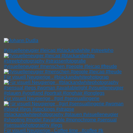
#visuelleneugier #leicaq #blackandwhite #streetpho
#visuelleneugier #menschen #people #leicaq #freude
Für visuell Neugierige . #blackandwhitephotograp
Für visuell Neugierige . #girl #sensuallingerie
Für visuell Neugierige . Coffee time . #coffee #k