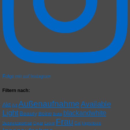
Folge mir auf Instagram
Filtern nach:
Außenaufnahme
Available
Akt
Art
Light
blackandwhite
Beauty
Beine
Berlin
Frau
Girl
Businessportrait
Cigar
Event
HighHeels