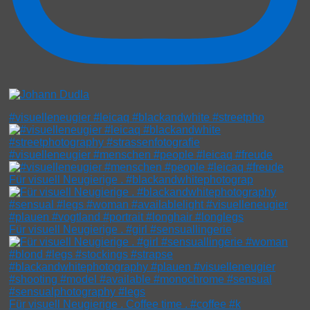
#visuelleneugier #leicaq #blackandwhite #streetpho
#visuelleneugier #menschen #people #leicaq #freude
Für visuell Neugierige . #blackandwhitephotograp
Für visuell Neugierige . #girl #sensuallingerie
Für visuell Neugierige . Coffee time . #coffee #k