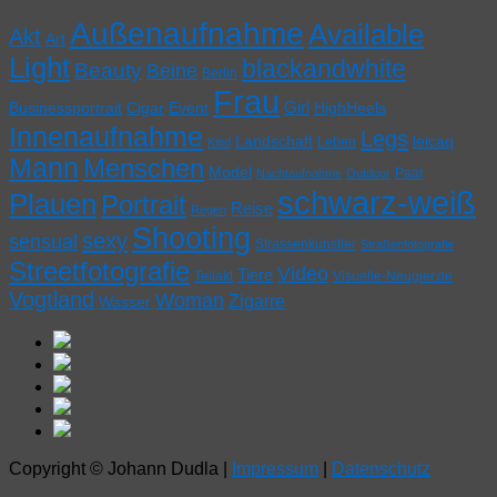
Außenaufnahme
Available
Akt
Art
Light
blackandwhite
Beauty
Beine
Berlin
Frau
Girl
Businessportrait
Cigar
Event
HighHeels
Innenaufnahme
Legs
Landschaft
leicaq
Leben
Kind
Mann
Menschen
Model
Paar
Nachtaufnahme
Outdoor
schwarz-weiß
Plauen
Portrait
Reise
Regen
Shooting
sexy
sensual
Strassenkünstler
Straßenfotografie
Streetfotografie
Video
Tiere
Teilakt
Visuelle-Neugier.de
Vogtland
Woman
Zigarre
Wasser
Copyright © Johann Dudla |
Impressum
|
Datenschutz