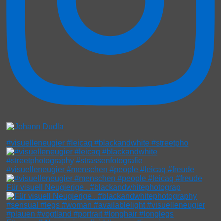
#visuelleneugier #leicaq #blackandwhite #streetpho
#visuelleneugier #menschen #people #leicaq #freude
Für visuell Neugierige . #blackandwhitephotograp