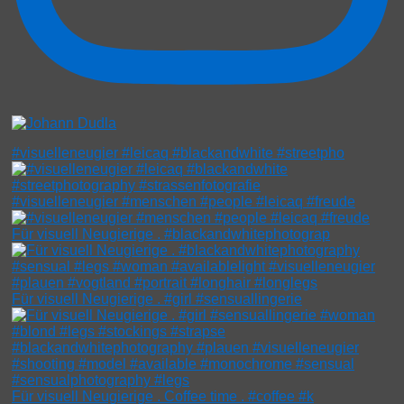
#visuelleneugier #leicaq #blackandwhite #streetpho
#visuelleneugier #menschen #people #leicaq #freude
Für visuell Neugierige . #blackandwhitephotograp
Für visuell Neugierige . #girl #sensuallingerie
Für visuell Neugierige . Coffee time . #coffee #k