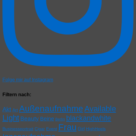
Folge mir auf Instagram
Filtern nach:
Außenaufnahme
Available
Akt
Art
Light
blackandwhite
Beauty
Beine
Berlin
Frau
Girl
Businessportrait
Cigar
Event
HighHeels