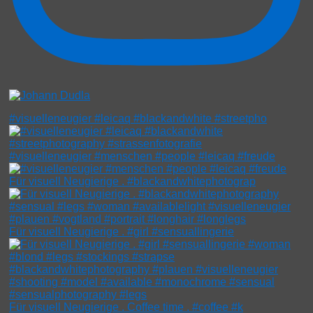
#visuelleneugier #leicaq #blackandwhite #streetpho
#visuelleneugier #menschen #people #leicaq #freude
Für visuell Neugierige . #blackandwhitephotograp
Für visuell Neugierige . #girl #sensuallingerie
Für visuell Neugierige . Coffee time . #coffee #k