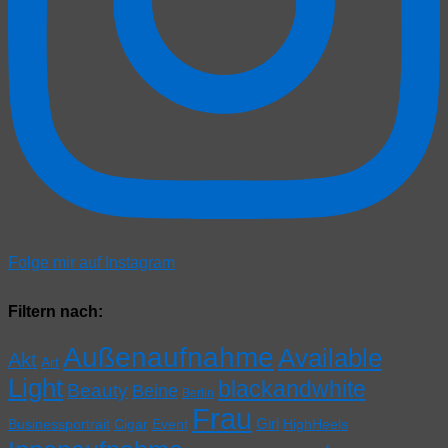
Folge mir auf Instagram
Filtern nach:
Außenaufnahme
Available
Akt
Art
Light
blackandwhite
Beauty
Beine
Berlin
Frau
Girl
Businessportrait
Cigar
Event
HighHeels