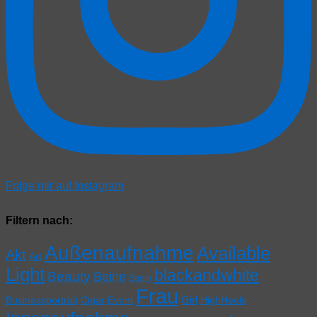
Folge mir auf Instagram
Filtern nach:
Außenaufnahme
Available
Akt
Art
Light
blackandwhite
Beauty
Beine
Berlin
Frau
Girl
Businessportrait
Cigar
Event
HighHeels