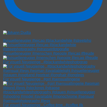
#visuelleneugier #leicaq #blackandwhite #streetpho
#visuelleneugier #menschen #people #leicaq #freude
Für visuell Neugierige . #blackandwhitephotograp
Für visuell Neugierige . #girl #sensuallingerie
Für visuell Neugierige . Coffee time . #coffee #k