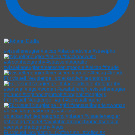
#visuelleneugier #leicaq #blackandwhite #streetpho
#visuelleneugier #menschen #people #leicaq #freude
Für visuell Neugierige . #blackandwhitephotograp
Für visuell Neugierige . #girl #sensuallingerie
Für visuell Neugierige . Coffee time . #coffee #k