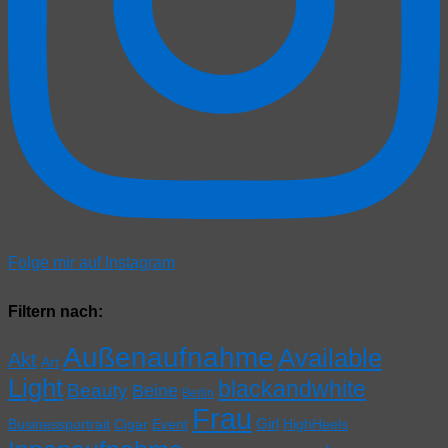
Folge mir auf Instagram
Filtern nach:
Außenaufnahme
Available
Akt
Art
Light
blackandwhite
Beauty
Beine
Berlin
Frau
Girl
Businessportrait
Cigar
Event
HighHeels