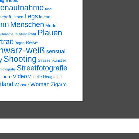
HighHeels
nenaufnahme
Kind
Legs
schaft
leicaq
Leben
nn
Menschen
Model
Plauen
Paar
aufnahme
Outdoor
trait
Reise
Regen
hwarz-weiß
sensual
Shooting
y
Strassenkünstler
Streetfotografie
nfotografie
Video
Tiere
t
Visuelle-Neugier.de
tland
Woman
Zigarre
Wasser