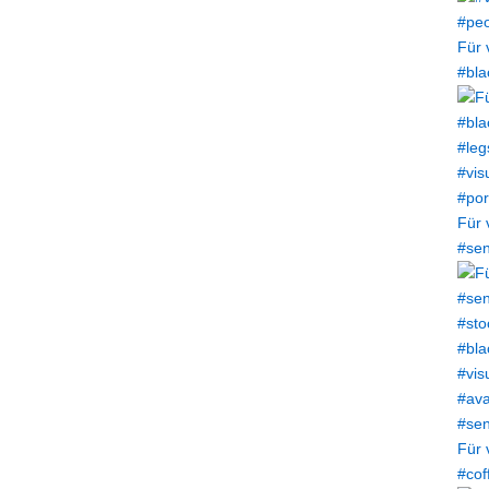
Für 
#bla
Für 
#sen
Für 
#cof