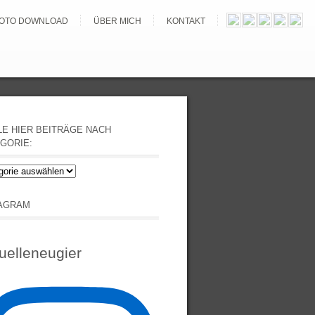
OTO DOWNLOAD
ÜBER MICH
KONTAKT
E HIER BEITRÄGE NACH
GORIE:
e
äge
TAGRAM
orie:
uelleneugier