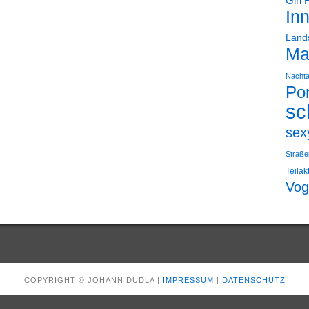
Girl
In
Land
Ma
Nacht
Por
sc
sex
Straße
Teilak
Vog
COPYRIGHT © JOHANN DUDLA |
IMPRESSUM
|
DATENSCHUTZ