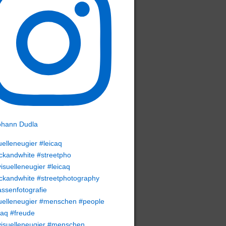
uelleneugier #leicaq
ckandwhite #streetpho
uelleneugier #menschen #people
caq #freude