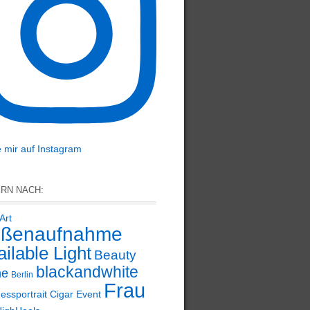
 mir auf Instagram
ERN NACH:
Art
ßenaufnahme
ilable Light
Beauty
blackandwhite
ne
Berlin
Frau
essportrait
Cigar
Event