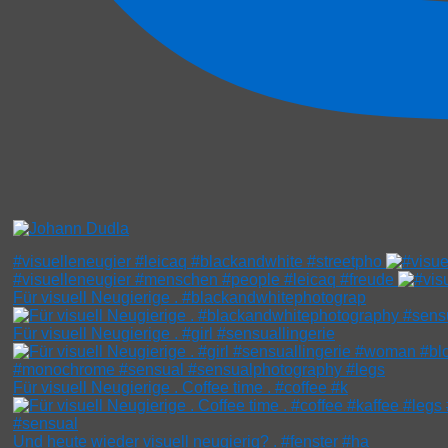
#visuelleneugier #leicaq #blackandwhite #streetpho
#visuelleneugier #menschen #people #leicaq #freude
Für visuell Neugierige . #blackandwhitephotograp
Für visuell Neugierige . #girl #sensuallingerie
Für visuell Neugierige . Coffee time . #coffee #k
Und heute wieder visuell neugierig? . #fenster #ha