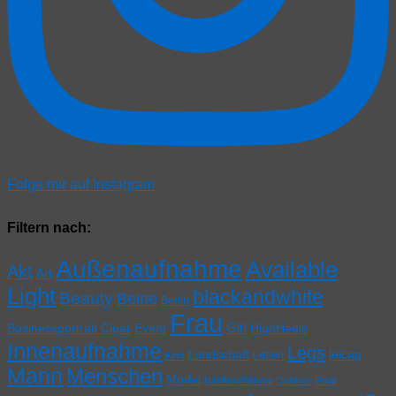
Folge mir auf Instagram
Filtern nach:
Außenaufnahme
Available
Akt
Art
Light
blackandwhite
Beauty
Beine
Berlin
Frau
Girl
Businessportrait
Cigar
Event
HighHeels
Innenaufnahme
Legs
Landschaft
leicaq
Leben
Kind
Mann
Menschen
Model
Paar
Nachtaufnahme
Outdoor