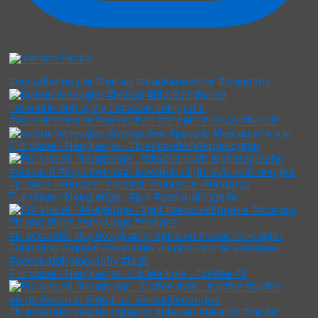
#visuelleneugier #leicaq #blackandwhite #streetpho
#visuelleneugier #menschen #people #leicaq #freude
Für visuell Neugierige . #blackandwhitephotograp
Für visuell Neugierige . #girl #sensuallingerie
Für visuell Neugierige . Coffee time . #coffee #k