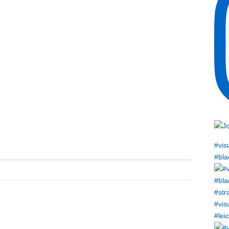
#vis
#bla
#vis
#lei