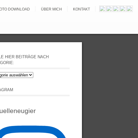
OTO DOWNLOAD
ÜBER MICH
KONTAKT
E HIER BEITRÄGE NACH
GORIE:
e
äge
TAGRAM
orie:
uelleneugier