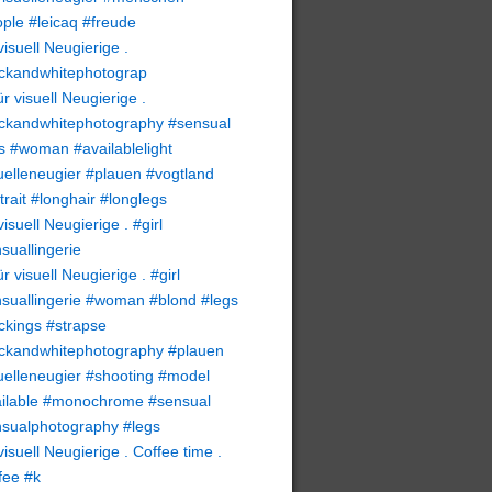
visuell Neugierige .
ckandwhitephotograp
visuell Neugierige . #girl
suallingerie
visuell Neugierige . Coffee time .
fee #k