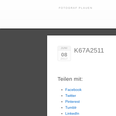
FOTOGRAF PLAUEN
JUNI
K67A2511
08
2017
Teilen mit:
Facebook
Twitter
Pinterest
Tumblr
LinkedIn