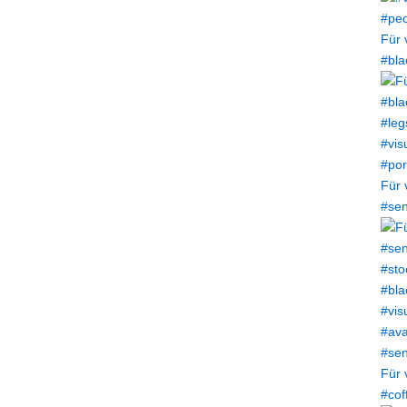
Für 
#bla
Für 
#sen
Für 
#cof