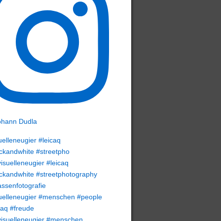
uelleneugier #leicaq
ckandwhite #streetpho
uelleneugier #menschen #people
caq #freude