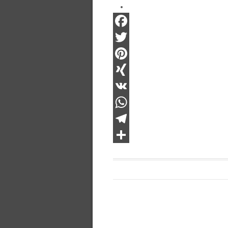
Facebook
Twitter
Pinterest
XING
VK
WhatsApp
Telegram
Teilen