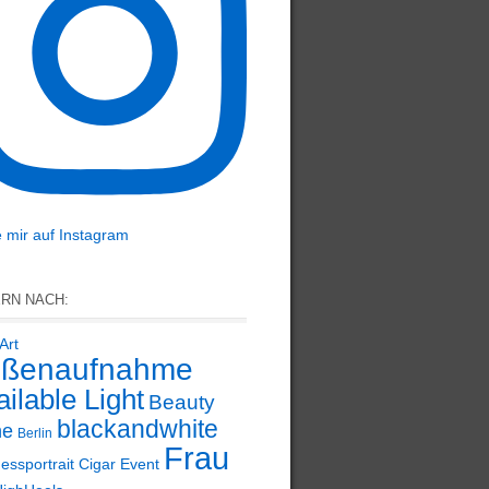
 mir auf Instagram
ERN NACH:
Art
ßenaufnahme
ilable Light
Beauty
blackandwhite
ne
Berlin
Frau
essportrait
Cigar
Event