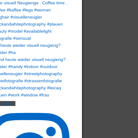
heute wieder visuell neugierig? .
ster #ha
laden...