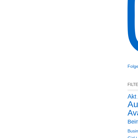
Folge
FILT
Akt
Au
Ava
Bei
Busin