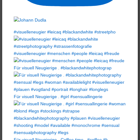
#visuelleneugier #leicaq #blackandwhite #streetpho
#visuelleneugier #menschen #people #leicaq #freude
Für visuell Neugierige . #blackandwhitephotograp
Für visuell Neugierige . #girl #sensuallingerie
Für visuell Neugierige . Coffee time . #coffee #k