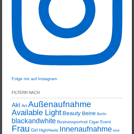
Folge mir auf Instagram
FILTERN NACH:
Außenaufnahme
Akt
Art
Available Light
Beauty
Beine
Berlin
blackandwhite
Businessportrait
Cigar
Event
Frau
Innenaufnahme
Girl
HighHeels
Kind