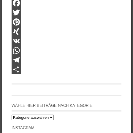
Facebook
Twitter
Pinterest
XING
VK
WhatsApp
Telegram
Teilen
WÄHLE HIER BEITRÄGE NACH KATEGORIE:
Wähle
hier
INSTAGRAM
Beiträge