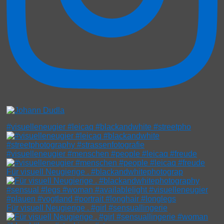
#visuelleneugier #leicaq #blackandwhite #streetpho
#visuelleneugier #menschen #people #leicaq #freude
Für visuell Neugierige . #blackandwhitephotograp
Für visuell Neugierige . #girl #sensuallingerie