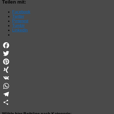
Teilen mit:
Facebook
Twitter
Pinterest
Tumblr
LinkedIn
Facebook
Twitter
Pinterest
XING
VK
WhatsApp
Telegram
Teilen
Wähle hier Beiträge nach Kategorie: