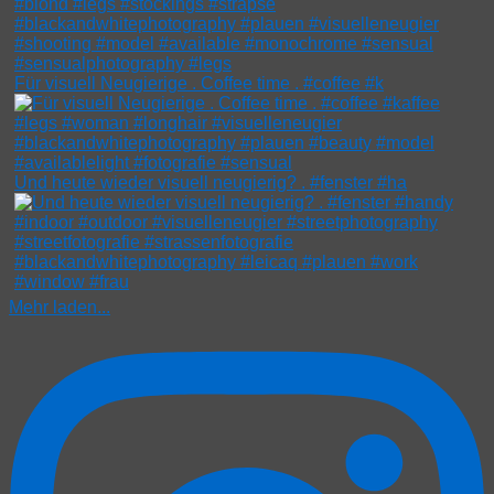
Für visuell Neugierige . Coffee time . #coffee #k
Und heute wieder visuell neugierig? . #fenster #ha
Mehr laden...