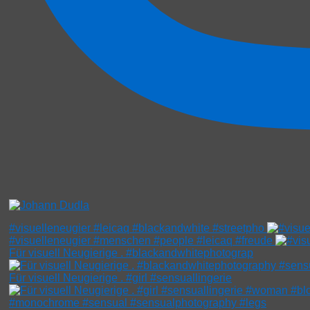
#visuelleneugier #leicaq #blackandwhite #streetpho
#visuelleneugier #menschen #people #leicaq #freude
Für visuell Neugierige . #blackandwhitephotograp
Für visuell Neugierige . #girl #sensuallingerie