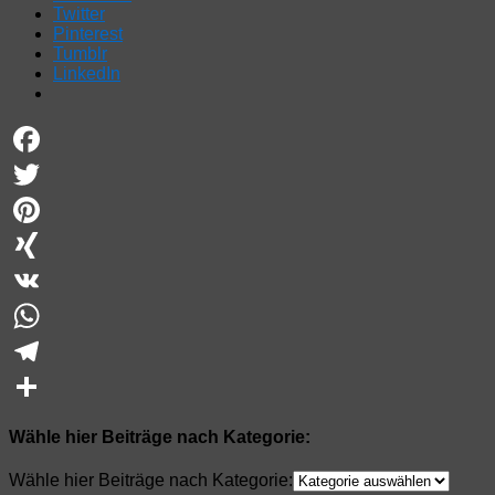
Twitter
Pinterest
Tumblr
LinkedIn
Facebook
Twitter
Pinterest
XING
VK
WhatsApp
Telegram
Teilen
Wähle hier Beiträge nach Kategorie:
Wähle hier Beiträge nach Kategorie: