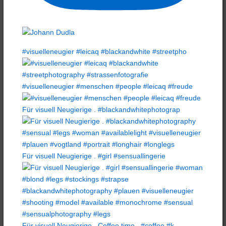
#visuelleneugier #leicaq #blackandwhite #streetpho
#visuelleneugier #menschen #people #leicaq #freude
Für visuell Neugierige . #blackandwhitephotograp
Für visuell Neugierige . #girl #sensuallingerie
Für visuell Neugierige . Coffee time . #coffee #k