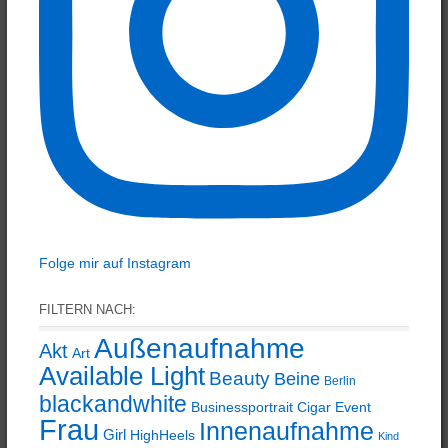
Folge mir auf Instagram
FILTERN NACH:
Außenaufnahme
Akt
Art
Available Light
Beauty
Beine
Berlin
blackandwhite
Businessportrait
Cigar
Event
Frau
Innenaufnahme
Girl
HighHeels
Kind