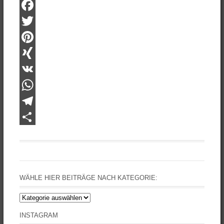
Facebook
Twitter
Pinterest
XING
VK
WhatsApp
Telegram
Teilen
WÄHLE HIER BEITRÄGE NACH KATEGORIE:
Wähle
hier
INSTAGRAM
Beiträge