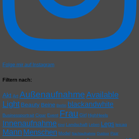
Folge mir auf Instagram
Filtern nach:
Außenaufnahme
Available
Akt
Art
Light
blackandwhite
Beauty
Beine
Berlin
Frau
Girl
Businessportrait
Cigar
Event
HighHeels
Innenaufnahme
Legs
Landschaft
leicaq
Leben
Kind
Mann
Menschen
Model
Paar
Nachtaufnahme
Outdoor