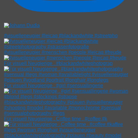
#visuelleneugier #leicaq #blackandwhite #streetpho
#visuelleneugier #menschen #people #leicaq #freude
Für visuell Neugierige . #blackandwhitephotograp
Für visuell Neugierige . #girl #sensuallingerie
Für visuell Neugierige . Coffee time . #coffee #k